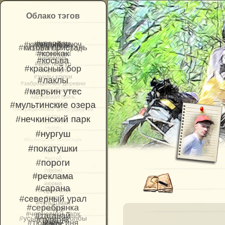
Облако тэгов