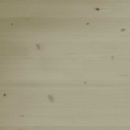
Белогорс
Утопил д
Марьин у
Нечкинск
Последни
Весенние
Сайт отк