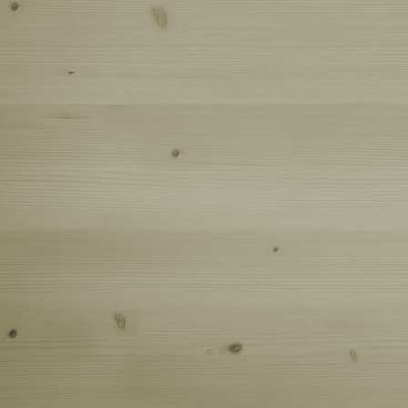
Открыл м
Освоение
Кама (13.
По грибы
Лесной э
Прудовый
И снова 
Кильмезь
Зуевы кл
Открытие
Крестный