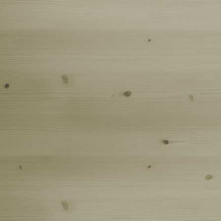
(25-26.07
Поездка 
Поездка 
Докша-Си
Заброше
отчужден
Заброшен
Семейные
Соколины
Уральски
Эндурное
Колясыч 