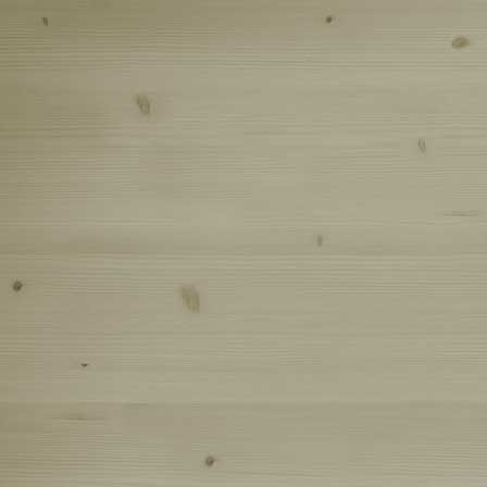
Сокол (19
Весна! (1
Журчат р
Тест кам
Осенняя 
Осень (08
Грибы по
Деревянн
Конец ле
Поездка 
Поездка