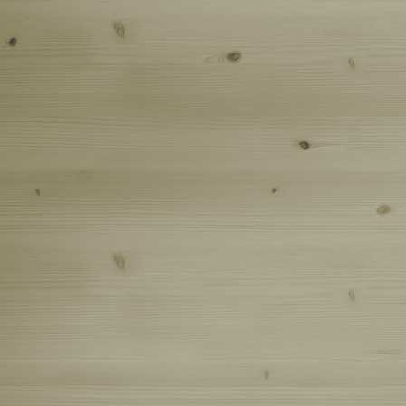
До Июльс
Лосиная 
К истоку
К истоку 
Крестный
Покатушк
Лужи, сне
Поездка 
Пейзажи 
Минипока
Семейный