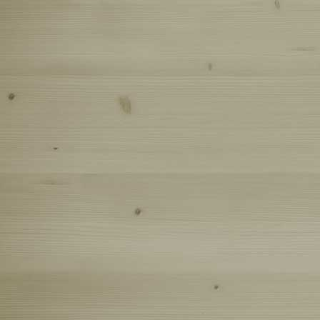
Эндурное
Осенняя 
Географи
Заброшен
Прогулка
Покатушк
Поездка 
Покатушк
По карье
Кенский л
Лесными 