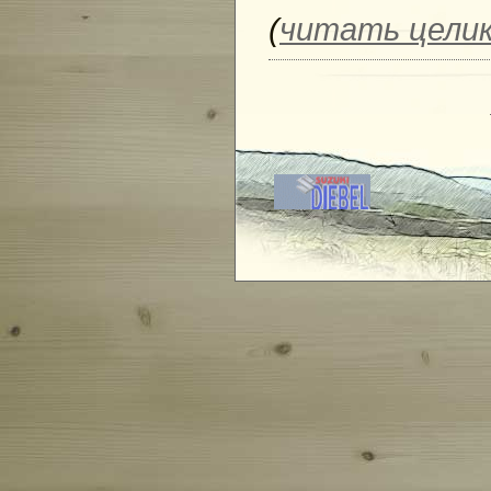
Прогулка 
(
читать цели
Географи
Лесной о
Гаревая 
Вавож - 
Черновск
После до
Нечкинск
Семейное
Устье Си
Вдоль ре