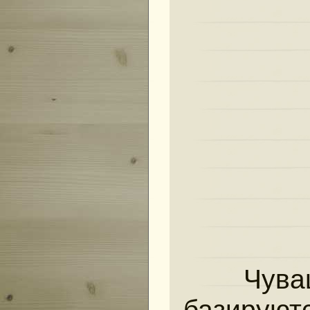
Чуваш
базируютс