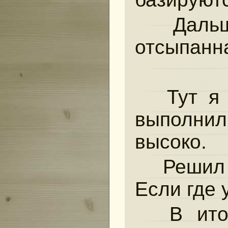
Дальш
отсыпанна
Тут я 
выполни
высоко.
Решил -
Если где 
В итог