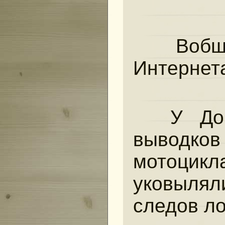
Вобще
Интернета
У Дор
выводко
мотоцик
уковылял
следов ло