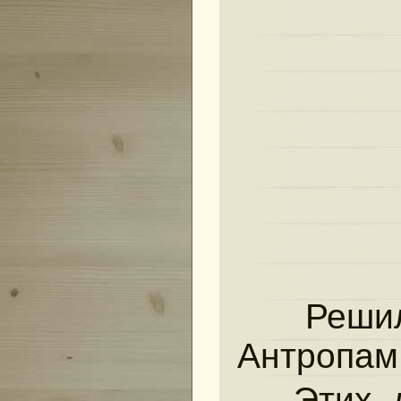
Решил
Антропам
Этих д