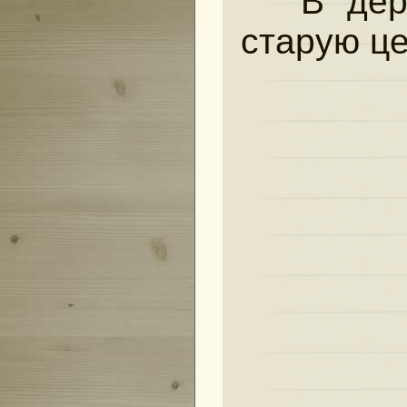
В дере
старую це