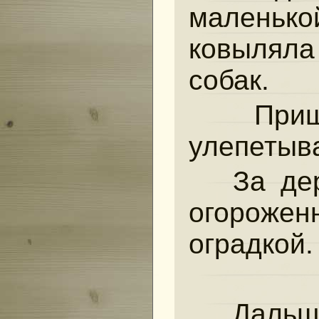
маленько
ковыляла
собак.
Пришл
улепетыв
За дер
огороже
оградкой.
Дальше