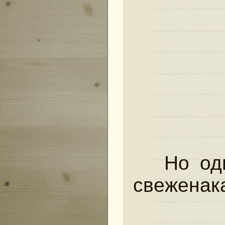
Но оди
свеженак