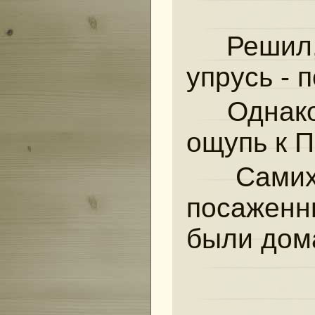
Решил,
упрусь - 
Однако
ощупь к 
Самих
посаженн
были дом