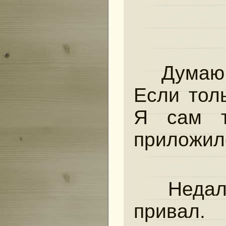
Думаю,
Если тол
Я сам т
приложил
Недале
привал.