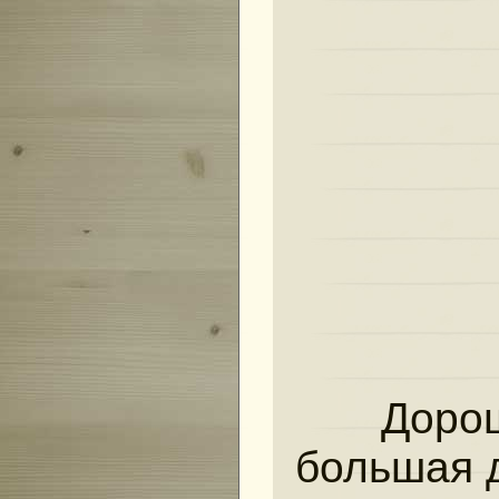
Эндурное
Осенняя 
Географи
Заброшен
Прогулка
Покатушк
Поездка 
Покатушк
По карье
Дорош
Кенский л
большая 
Лесными 