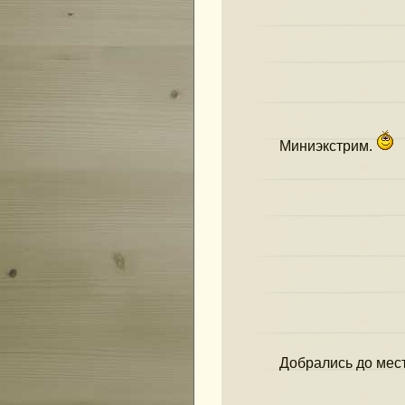
Последний день лета
Весенние покатушки 
Сайт открылся (28.0
Миниэкстрим.
Добрались до мест