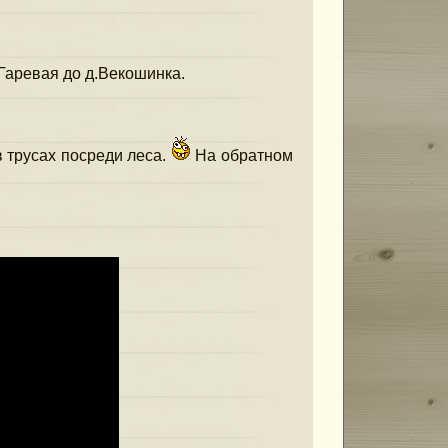
Гаревая до д.Векошинка.
irtMotoShop
 трусах посреди леса.
На обратном